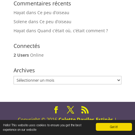
Commentaires récents
Hayat
dans
Ce peu d’oiseau
Solene
dans
Ce peu d’oiseau
Hayat
dans
Quand c’était où, c’était comment ?
Connectés
2 Users
Online
Archives
Archives
Copyright © 2016
Colette Daviles-Estinès
|
Hello! This website uses cookies to ensure you get the best
Tous droits réservés
Got it!
experience on our website