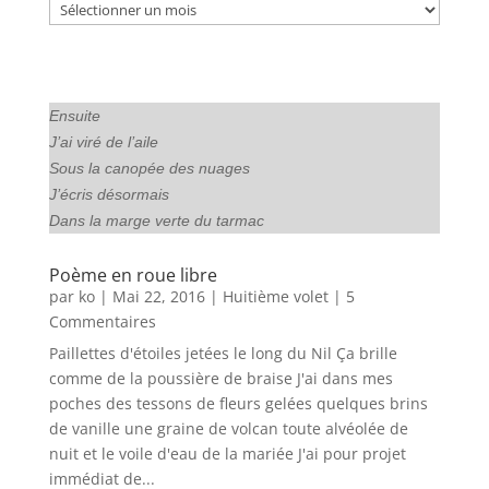
Archives
Ensuite
J’ai viré de l’aile
Sous la canopée des nuages
J’écris désormais
Dans la marge verte du tarmac
Poème en roue libre
par
ko
|
Mai 22, 2016
|
Huitième volet
| 5
Commentaires
Paillettes d'étoiles jetées le long du Nil Ça brille
comme de la poussière de braise J'ai dans mes
poches des tessons de fleurs gelées quelques brins
de vanille une graine de volcan toute alvéolée de
nuit et le voile d'eau de la mariée J'ai pour projet
immédiat de...