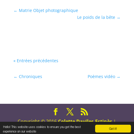
←
Matrie Objet photographique
Le poids de la bête
→
« Entrées précédentes
←
Chroniques
Poèmes vidéo
→
Copyright © 2016
Colette Daviles-Estinès
|
Hello! This website uses cookies to ensure you get the best
Tous droits réservés
Got it!
experience on our website