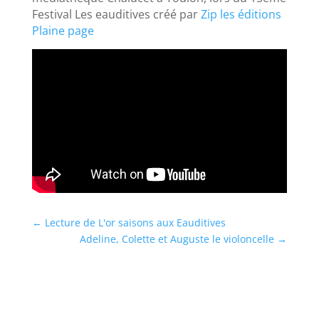
Festival Les eauditives créé par
Zip les éditions
Plaine page
←
Lecture de L'or saisons aux Eauditives
Adeline, Colette et Auguste le violoncelle
→