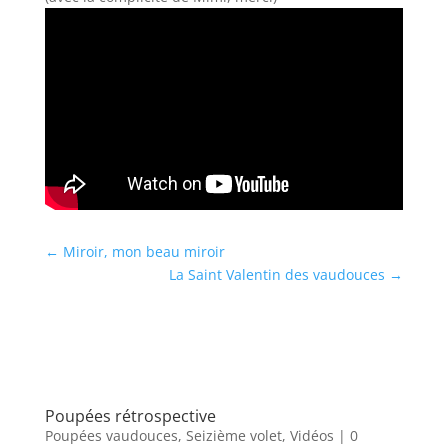
←
Miroir, mon beau miroir
La Saint Valentin des vaudouces
→
Poupées rétrospective
Poupées vaudouces
,
Seizième volet
,
Vidéos
| 0