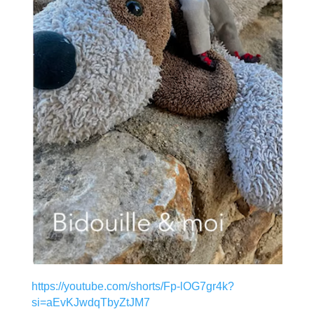
https://youtube.com/shorts/Fp-lOG7gr4k?
si=aEvKJwdqTbyZtJM7