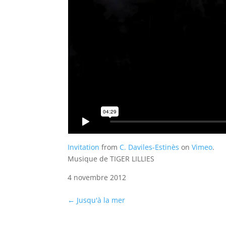
Invitation
from
C. Daviles-Estinès
on
Vimeo
.
Musique de TIGER LILLIES
4 novembre 2012
←
Jusqu'à la mer