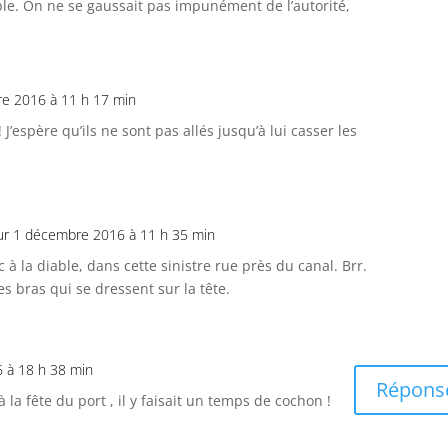
ble. On ne se gaussait pas impunément de l’autorité,
e 2016 à 11 h 17 min
 J’espère qu’ils ne sont pas allés jusqu’à lui casser les
ur 1 décembre 2016 à 11 h 35 min
 à la diable, dans cette sinistre rue près du canal. Brr.
des bras qui se dressent sur la tête.
 à 18 h 38 min
Répons
à la fête du port , il y faisait un temps de cochon !