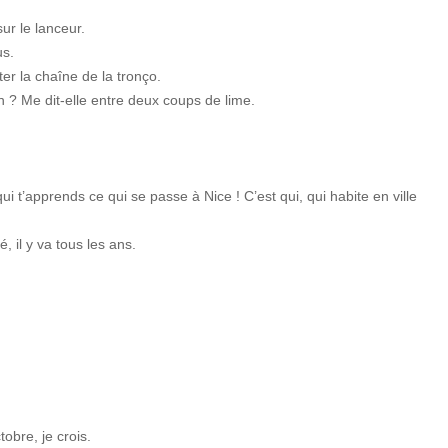
ur le lanceur.
us.
ûter la chaîne de la tronço.
on ? Me dit-elle
entre deux coups de lime.
i t’apprends ce qui se passe à Nice ! C’est qui, qui habite en ville
é, il y va tous les ans.
tobre, je crois.