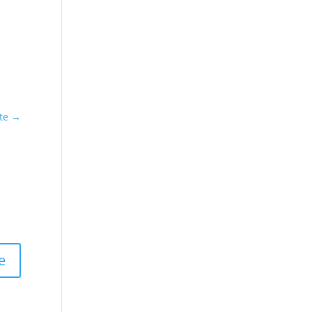
te
→
e