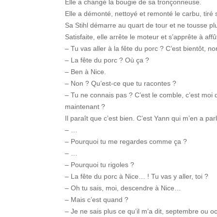
Elle a changé la bougie de sa tronçonneuse.
Elle a démonté, nettoyé et remonté le carbu, tiré s
Sa Stihl démarre au quart de tour et ne tousse pl
Satisfaite, elle arrête le moteur et s’apprête à aff
– Tu vas aller à la fête du porc ? C’est bientôt, n
– La fête du porc ? Où ça ?
– Ben à Nice.
– Non ? Qu’est-ce que tu racontes ?
– Tu ne connais pas ? C’est le comble, c’est moi qu
maintenant ?
Il paraît que c’est bien. C’est Yann qui m’en a parl
– …
– Pourquoi tu me regardes comme ça ?
– …
– Pourquoi tu rigoles ?
– La fête du porc à Nice… ! Tu vas y aller, toi ?
– Oh tu sais, moi, descendre à Nice…
– Mais c’est quand ?
– Je ne sais plus ce qu’il m’a dit, septembre ou oc