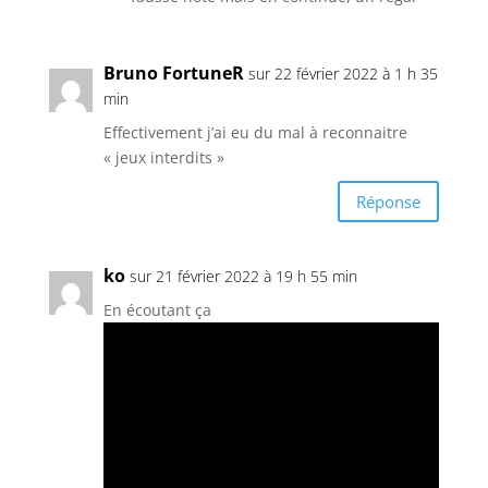
Bruno FortuneR
sur 22 février 2022 à 1 h 35
min
Effectivement j’ai eu du mal à reconnaitre
« jeux interdits »
Réponse
ko
sur 21 février 2022 à 19 h 55 min
En écoutant ça