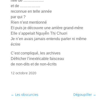
née de …………….
et de …………….
reconnue en telle année
par qui ?
Rien n’est mentionné
Et puis je découvre une arrière grand-mère
Elle s’appelait Nguyễn Thị Chuơi
Je n’en avais jamais entendu parler ni même
écrire
C’est compliqué, les archives
Défricher l’inextricable faisceau
de non-dits et de non-écrits
12 octobre 2020
←
Les obscurcies
Dégoupiller
→