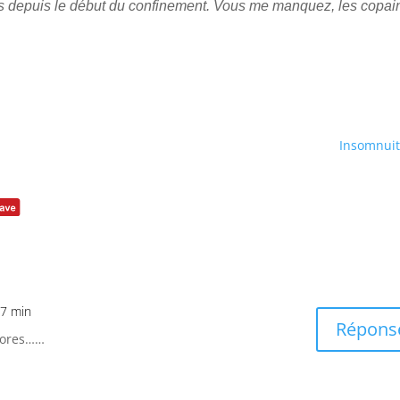
us depuis le début du confinement. Vous me manquez, les copain
Insomnuit
27 min
Répons
onores……