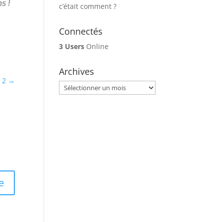
s !
c’était comment ?
Connectés
3 Users
Online
Archives
 2
→
Archives
e