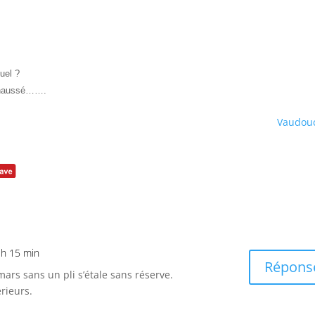
uel ?
t chaussé…….
Vaudou
 h 15 min
Répons
 mars sans un pli s’étale sans réserve.
rieurs.