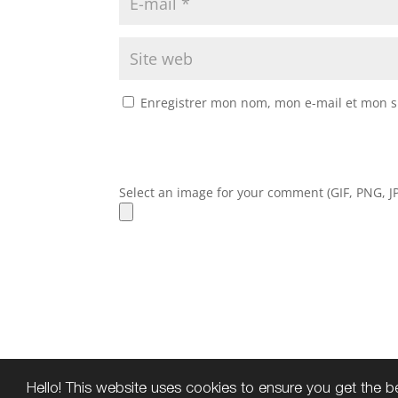
Enregistrer mon nom, mon e-mail et mon s
Select an image for your comment (GIF, PNG, JP
Hello! This website uses cookies to ensure you get the 
Copyright © 2016
Colette Daviles-Estinè