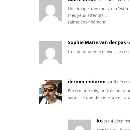
Une image, des mots, et c’est t
mes yeux attentifs…
J’aime énormément
Sophie Marie van der pas
s
très beau poème d’hiver, je res
dernier endormi
sur 4 décem
Encore une fois, un très beau po
serait-ce que derrière un écran,
ko
sur 4 décembr
Merci à toi, heur