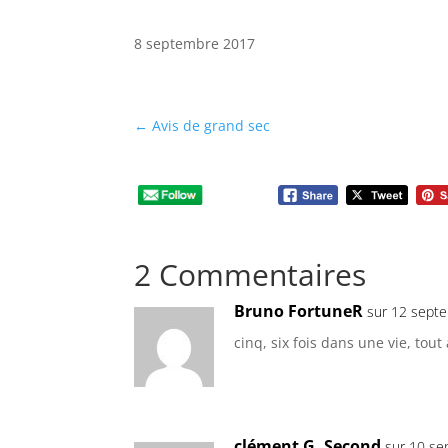
8 septembre 2017
←
Avis de grand sec
2 Commentaires
Bruno FortuneR
sur 12 sept
cinq, six fois dans une vie, tou
clément G. Second
sur 10 se