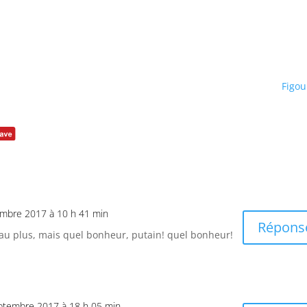
Figou
embre 2017 à 10 h 41 min
Répons
t au plus, mais quel bonheur, putain! quel bonheur!
ptembre 2017 à 18 h 05 min