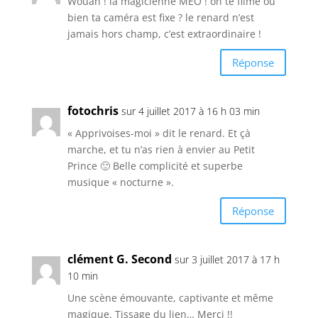
Wouah ! la magicienne MÊÔ ! on te filme ou
bien ta caméra est fixe ? le renard n’est
jamais hors champ, c’est extraordinaire !
Réponse
fotochris
sur 4 juillet 2017 à 16 h 03 min
« Apprivoises-moi » dit le renard. Et çà
marche, et tu n’as rien à envier au Petit
Prince 🙂 Belle complicité et superbe
musique « nocturne ».
Réponse
clément G. Second
sur 3 juillet 2017 à 17 h
10 min
Une scène émouvante, captivante et même
magique. Tissage du lien… Merci !!