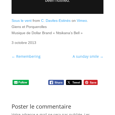
Sous le vent
from
C. Daviles-Estinès
on
Vimeo
.
Giens et Porquerolles
Musique de Dollar Brand « Ntsikana’s Bell »
3 octobre 2013
←
Remembering
A sunday smile
→
Poster le commentaire
Votre adresse e-mail ne sera pas publiée.
Les