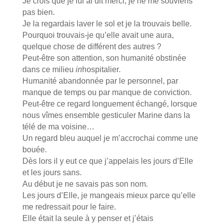
Je crois que je lui ai dit merci, je ne me souviens
pas bien.
Je la regardais laver le sol et je la trouvais belle.
Pourquoi trouvais-je qu’elle avait une aura,
quelque chose de différent des autres ?
Peut-être son attention, son humanité obstinée
dans ce milieu
in
hospitalier
.
Humanité
abandonnée par le personnel, par
manque de temps ou par manque de conviction.
Peut-être ce regard longuement échangé, lorsque
nous vîmes ensemble gesticuler Marine dans la
télé de ma voisine…
Un regard bleu auquel je m’accrochai comme une
bouée.
Dès lors il y eut ce que j’appelais les jours d’Elle
et les jours sans.
Au début je ne savais pas son nom.
Les jours d’Elle, je mangeais mieux parce qu’elle
me redressait pour le faire.
Elle était la seule à y penser et j’étais