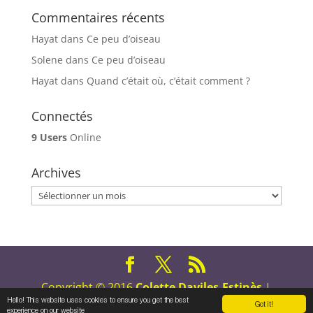
Commentaires récents
Hayat
dans
Ce peu d’oiseau
Solene
dans
Ce peu d’oiseau
Hayat
dans
Quand c’était où, c’était comment ?
Connectés
9 Users
Online
Archives
Archives
Copyright © 2016
Colette Daviles-Estinès
|
Tous droits réservés
Hello! This website uses cookies to ensure you get the best
Got it!
experience on our website