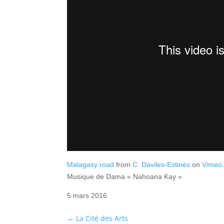
Malagasy road
from
C. Daviles-Estinès
on
Vimeo
Musique de Dama « Nahoana Kay »
5 mars 2016
←
La Cité des Arts