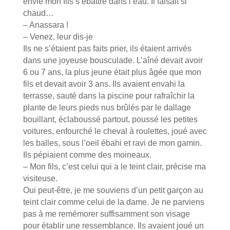
envie mon fils s’ébattre dans l’eau. Il faisait si
chaud…
– Anassara !
– Venez, leur dis-je
Ils ne s’étaient pas faits prier, ils étaient arrivés
dans une joyeuse bousculade. L’aîné devait avoir
6 ou 7 ans, la plus jeune était plus âgée que mon
fils et devait avoir 3 ans. Ils avaient envahi la
terrasse, sauté dans la piscine pour rafraîchir la
plante de leurs pieds nus brûlés par le dallage
bouillant, éclaboussé partout, poussé les petites
voitures, enfourché le cheval à roulettes, joué avec
les balles, sous l’oeil ébahi et ravi de mon gamin.
Ils pépiaient comme des moineaux.
– Mon fils, c’est celui qui a le teint clair, précise ma
visiteuse.
Oui peut-être, je me souviens d’un petit garçon au
teint clair comme celui de la dame. Je ne parviens
pas à me remémorer suffisamment son visage
pour établir une ressemblance. Ils avaient joué un