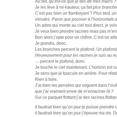
Au fait, qu’est-ce que je fais de mes mains ?
Je les lève à mi-hauteur,
ça fait plus branche
C’est pas bien un flamboyant ?
Plus tard, u
minutes. Parce que pousser à l’horizontale a
Un arbre qui monte au ciel tout direct, je vois
Je veux bien prendre racines mais pas m’ent
Bon alors j’opte pour un chêne. C’est un arbr
Je grandis, donc.
Les branches percent le plafond. Un plafond
Heureusement pour les racines je suis au r
… percent le plafond, donc.
Je touche le ciel maintenant. L’horizon est sa
Je sens que je bascule en arrière. Pour rétabl
Rien à faire.
J’ai bien les pensées qui voguent dans l’oc
que j’ai vraiment envie de m’enraciner là ?
Sur ce parquet flottant j’ai des racines flotta
Il faudrait bien qu’un jour je puisse
prendre
r
il faudrait bien qu’un jour j’épouse ma vie. D