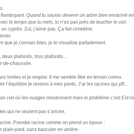
s.
n flamboyant. Quand tu sauras devenir un arbre bien enraciné en
vec le temps que tu mets, tu n’es pas près de toucher le ciel.
 un cyprès. Zut, j’aime pas. Ça fait cimetière.
errer.
e que je connais bien, je le visualise parfaitement.
, deux plafonds, trois plafonds…
ez-de-chaussée.
ns limites et je respire. Il me semble être en terrain connu.
ir l’équilibre je reviens à mes pieds. J’ai les racines qui
pff
…
éan ciel où les nuages moutonnent mais le problème c’est
Est-c
ntes qui ne veulent pas s’ancrer.
acine. Prendre racine comme on prend un époux :
e plain-pied, sans basculer en arrière.