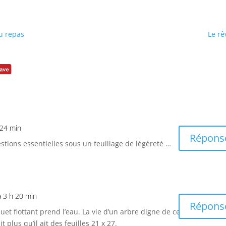
u repas
Le rê
 24 min
Répons
estions essentielles sous un feuillage de légèreté …
à 3 h 20 min
Répons
quet flottant prend l’eau. La vie d’un arbre digne de ce
lus qu’il ait des feuilles 21 x 27.