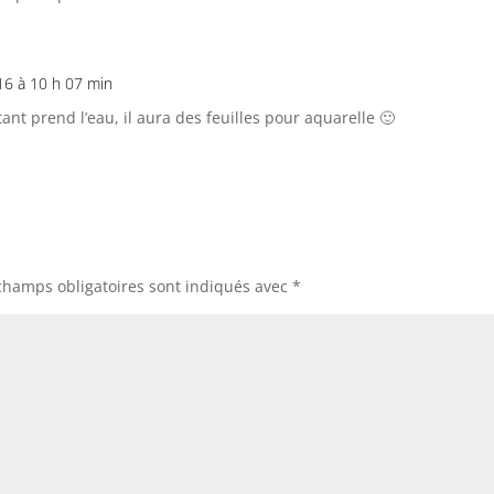
016 à 10 h 07 min
ttant prend l’eau, il aura des feuilles pour aquarelle 🙂
champs obligatoires sont indiqués avec
*