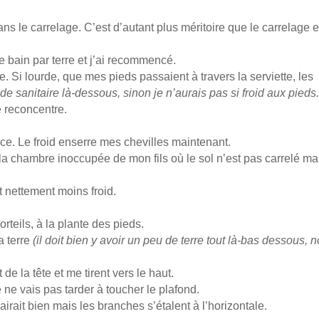
ns le carrelage. C’est d’autant plus méritoire que le carrelage e
de bain par terre et j’ai recommencé.
e. Si lourde, que mes pieds passaient à travers la serviette, les
vide sanitaire là-dessous, sinon je n’aurais pas si froid aux pieds
e reconcentre.
nce. Le froid enserre mes chevilles maintenant.
 chambre inoccupée de mon fils où le sol n’est pas carrelé ma
t nettement moins froid.
eils, à la plante des pieds.
a terre
(il doit bien y avoir un peu de terre tout là-bas dessous, 
e la tête et me tirent vers le haut.
je ne vais pas tarder à toucher le plafond.
irait bien mais les branches s’étalent à l’horizontale.