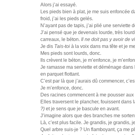
Alors j’ai essayé.
Les pieds bien à plat, je me suis enfoncée da
froid, j’ai les pieds gelés.
N’ayant pas de tapis, j’ai plié une serviette 
J’ai pensé que je devenais lourde, très lourd
carreaux, le béton.
Il ne doit pas y avoir de 
Je dis
Tais-toi
à la voix dans ma tête et je m
Mes pieds sont lourds, donc.
Ils crèvent le béton, je m’enfonce, je m’enfo
Je ramasse ma serviette et déménage dans la
en parquet flottant.
C’est par là que j’aurais dû commencer, c’es
Je m’enfonce, donc.
Des racines commencent à me pousser aux ort
Elles traversent le plancher, fouissent dans l
?)
et je sens que je bascule en avant.
J’imagine alors que des branches me sortent d
Là, c’est plus facile. Je grandis, je grandis, 
Quel arbre suis-je ? Un flamboyant, ça me pla