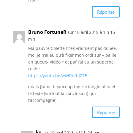
Réponse
Bruno FortuneR
sur 10 avril 2018 à 1 h 16
min
Ma pauvre Colette ! t’es vraiment pas douée,
moi je n’ai eu qu’à fixer mon ordi sur « paille
en queue- vidéo « et paf j’ai eu un superbe
rushe
https://youtu.be/vVHRdfbJZ7E
(mais j’aime beaucoup ton rectangle bleu et
le texte (surtout la conclusion) qui
l’accompagne)
Réponse
ko
sur 10 avril 2018 à 12 h 24 min