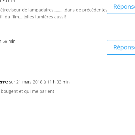
h 30 min
Répons
 rétroviseur de lampadaires……….dans de précédentes
l du film….Jolies lumières aussi!
h 58 min
Répons
erre
sur 21 mars 2018 à 11 h 03 min
i bougent et qui me parlent .