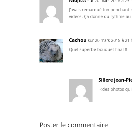
Nidjittt
sur 20 mars 2018 à 23 
J’avais remarqué ton penchant
vidéos. Ça donne du rythme au fi
Cachou
sur 20 mars 2018 à 21 
Quel superbe bouquet final !!
Sillere jean-Pi
:-)des photos qu
Poster le commentaire