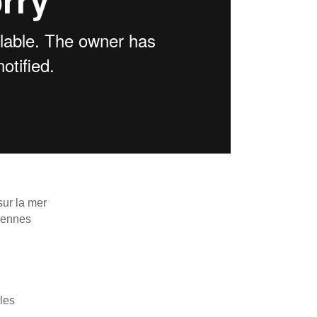
sur la mer
iennes
ules