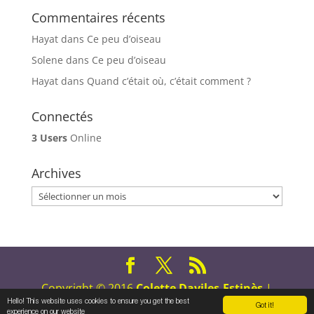
Commentaires récents
Hayat
dans
Ce peu d’oiseau
Solene
dans
Ce peu d’oiseau
Hayat
dans
Quand c’était où, c’était comment ?
Connectés
3 Users
Online
Archives
Archives
Copyright © 2016
Colette Daviles-Estinès
|
Tous droits réservés
Hello! This website uses cookies to ensure you get the best
Got it!
experience on our website