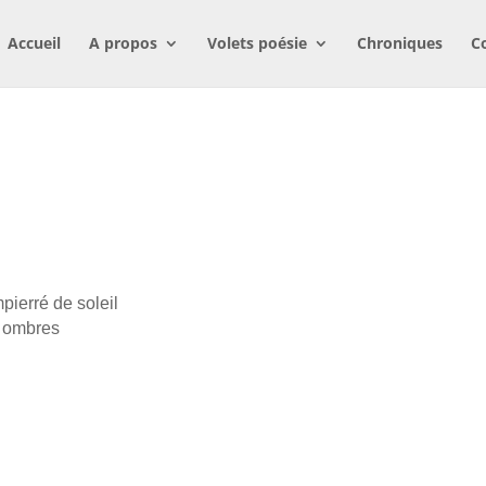
Accueil
A propos
Volets poésie
Chroniques
C
ierré de soleil
s ombres