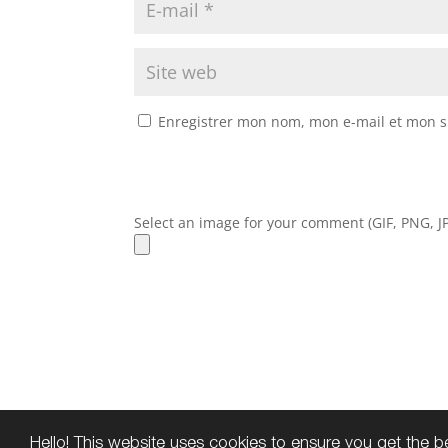
Enregistrer mon nom, mon e-mail et mon s
Select an image for your comment (GIF, PNG, JP
Hello! This website uses cookies to ensure you get the 
Copyright © 2016
Colette Daviles-Estinè