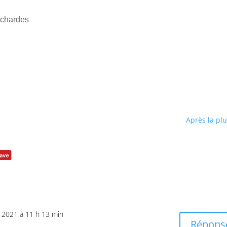
échardes
Après la plu
r 2021 à 11 h 13 min
Répons