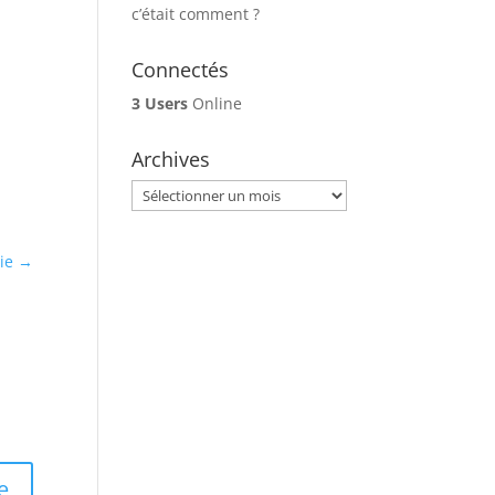
c’était comment ?
Connectés
3 Users
Online
Archives
Archives
ie
→
e