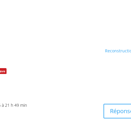
Reconstructi
16 à 21 h 49 min
Répons