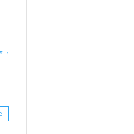
on
→
e