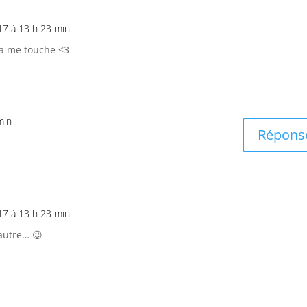
17 à 13 h 23 min
ça me touche <3
min
Répons
17 à 13 h 23 min
’autre… 😉